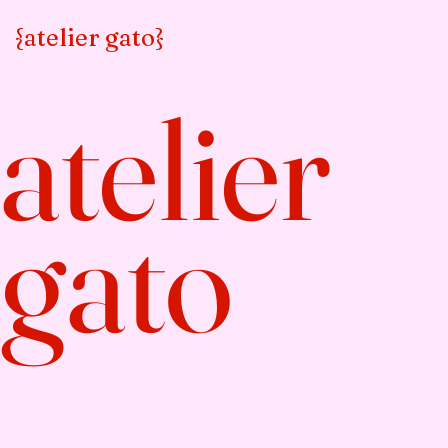
{atelier gato}
atelier
gato