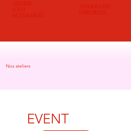
ATELIER
ATELIER GATO
GATO
VERSAILLES
GUYANCOURT
Nos ateliers
EVENT